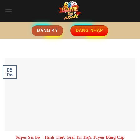
Bỏ
qua
nội
dung
ĐĂNG KÝ
ĐĂNG NHẬP
05
Th4
Super Sic Bo – Hình Thức Giải Trí Trực Tuyến Đẳng Cấp