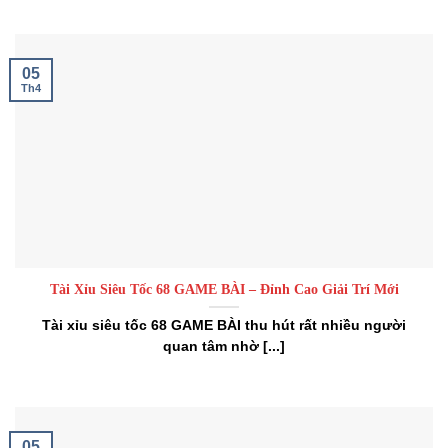
05
Th4
Tài Xỉu Siêu Tốc 68 GAME BÀI – Đỉnh Cao Giải Trí Mới
Tài xỉu siêu tốc 68 GAME BÀI thu hút rất nhiều người
quan tâm nhờ [...]
05