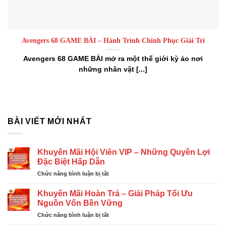
Avengers 68 GAME BÀI – Hành Trình Chinh Phục Giải Trí
Avengers 68 GAME BÀI mở ra một thế giới kỳ ảo nơi
những nhân vật [...]
BÀI VIẾT MỚI NHẤT
Khuyến Mãi Hội Viên VIP – Những Quyền Lợi
Đặc Biệt Hấp Dẫn
Chức năng bình luận bị tắt
ở
Khuyến
Mãi
Khuyến Mãi Hoàn Trả – Giải Pháp Tối Ưu
Hội
Nguồn Vốn Bền Vững
Viên
Chức năng bình luận bị tắt
ở
VIP
Khuyến
–