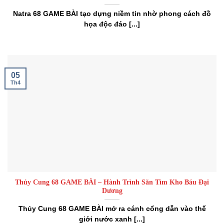
Natra 68 GAME BÀI tạo dựng niềm tin nhờ phong cách đồ
họa độc đáo [...]
05
Th4
Thủy Cung 68 GAME BÀI – Hành Trình Săn Tìm Kho Báu Đại
Dương
Thủy Cung 68 GAME BÀI mở ra cánh cổng dẫn vào thế
giới nước xanh [...]