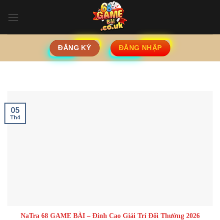
Bỏ
qua
nội
dung
ĐĂNG KÝ
ĐĂNG NHẬP
05
Th4
NaTra 68 GAME BÀI – Đỉnh Cao Giải Trí Đổi Thưởng 2026