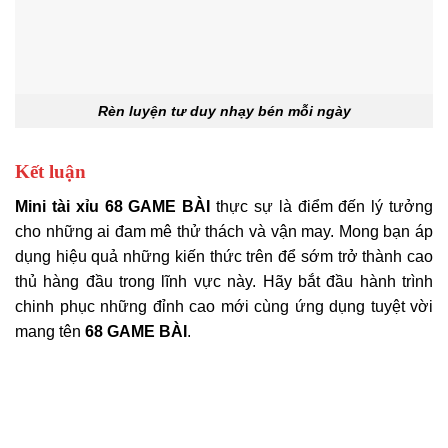
Rèn luyện tư duy nhạy bén mỗi ngày
Kết luận
Mini tài xỉu 68 GAME BÀI
thực sự là điểm đến lý tưởng
cho những ai đam mê thử thách và vận may. Mong bạn áp
dụng hiệu quả những kiến thức trên để sớm trở thành cao
thủ hàng đầu trong lĩnh vực này. Hãy bắt đầu hành trình
chinh phục những đỉnh cao mới cùng ứng dụng tuyệt vời
mang tên
68 GAME BÀI
.