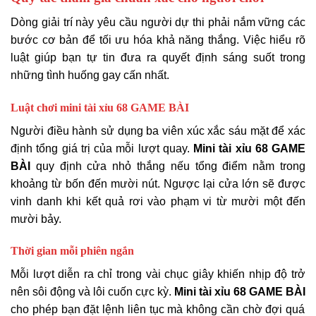
Dòng giải trí này yêu cầu người dự thi phải nắm vững các
bước cơ bản để tối ưu hóa khả năng thắng. Việc hiểu rõ
luật giúp bạn tự tin đưa ra quyết định sáng suốt trong
những tình huống gay cấn nhất.
Luật chơi mini tài xỉu 68 GAME BÀI
Người điều hành sử dụng ba viên xúc xắc sáu mặt để xác
định tổng giá trị của mỗi lượt quay.
Mini tài xỉu 68 GAME
BÀI
quy định cửa nhỏ thắng nếu tổng điểm nằm trong
khoảng từ bốn đến mười nút. Ngược lại cửa lớn sẽ được
vinh danh khi kết quả rơi vào phạm vi từ mười một đến
mười bảy.
Thời gian mỗi phiên ngắn
Mỗi lượt diễn ra chỉ trong vài chục giây khiến nhịp độ trở
nên sôi động và lôi cuốn cực kỳ.
Mini tài xỉu 68 GAME BÀI
cho phép bạn đặt lệnh liên tục mà không cần chờ đợi quá