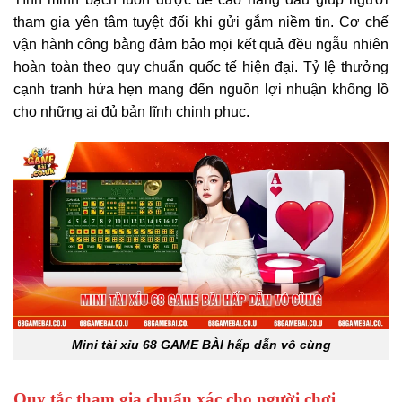
tham gia yên tâm tuyệt đối khi gửi gắm niềm tin. Cơ chế
vận hành công bằng đảm bảo mọi kết quả đều ngẫu nhiên
hoàn toàn theo quy chuẩn quốc tế hiện đại. Tỷ lệ thưởng
cạnh tranh hứa hẹn mang đến nguồn lợi nhuận khổng lồ
cho những ai đủ bản lĩnh chinh phục.
Mini tài xỉu 68 GAME BÀI hấp dẫn vô cùng
Quy tắc tham gia chuẩn xác cho người chơi