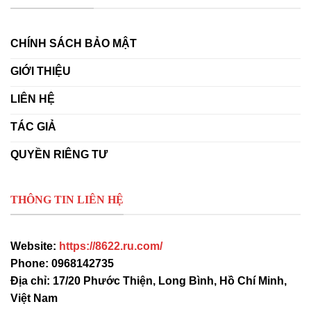
CHÍNH SÁCH BẢO MẬT
GIỚI THIỆU
LIÊN HỆ
TÁC GIẢ
QUYỀN RIÊNG TƯ
THÔNG TIN LIÊN HỆ
Website:
https://8622.ru.com/
Phone: 0968142735
Địa chỉ: 17/20 Phước Thiện, Long Bình, Hồ Chí Minh,
Việt Nam